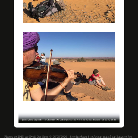
Photos de 2015 sur
Eveil Des Sons
© 06/08/2026 -
Site du réseau Site Artisan
réalisé par
Easysite Pro
-