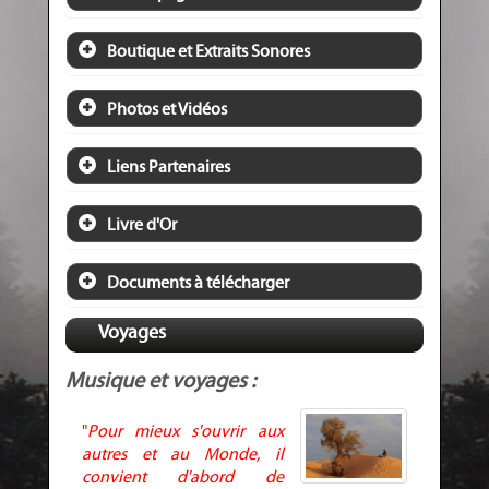
Boutique et Extraits Sonores
Photos et Vidéos
Liens Partenaires
Livre d'Or
Documents à télécharger
Voyages
Musique et voyages :
"
Pour mieux s'ouvrir aux
autres et au Monde, il
convient d'abord de